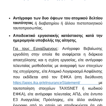
Αντίγραφο των δυο όψεων του ατομικού δελτίου
ταυτότητας
ή διαβατηρίου ή άλλου πιστοποιητικού
ταυτοπροσωπίας.
Αποδεικτικό εργασιακής κατάστασης κατά την
ημερομηνία υποβολής της αίτησης
.
Για τους Εργαζόμενους
: Αντίγραφο Βεβαίωσης
εργοδότη στην οποία θα αναφέρεται η διάρκεια
απασχόλησης και η σχέση εργασίας, είτε αντίγραφο
τελευταίας μισθοδοσίας με αναγραφή των στοιχείων
της επιχείρησης, είτε Ατομικό Λογαριασμό Ασφάλισης
που εκδίδεται από τον ΕΦΚΑ (στη διεύθυνση
https://apps.ika.gr/eInsuranceStatement/
με
ταυτοποίηση στοιχείων TAXISNET ή κωδικού
ΕΦΚΑ), είτε αντίγραφο τελευταίας ΑΠΔ, είτε έντυπο
Ε3 Αναγγελίας Πρόσληψης, είτε άλλο ανάλογο
έγγραφο από το οποίο να αποδεικνύεται ότι ο/η