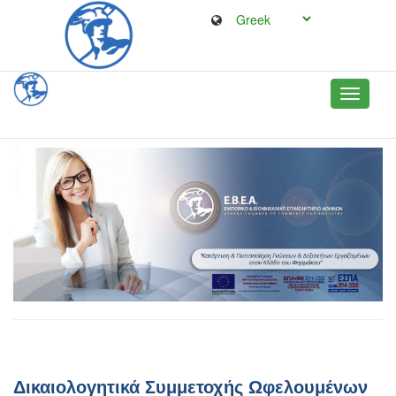
Toggle
navigati
Δικαιολογητικά Συμμετοχής Ωφελουμένων